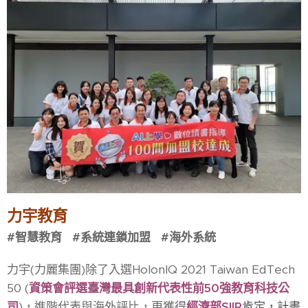
力宇教育
#智慧教育 #系統連鎖加盟 #海外系統
力宇(力麗集團)除了入選HolonIQ 2021 Taiwan EdTech
50 (
資策會評選臺灣最具創新代表性前50強教育科技公
司
)，進階代表與海外評比，更獲得
經濟部SIIR
肯定，計畫