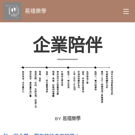
易禧樂學
企業陪伴
BY 易禧樂學