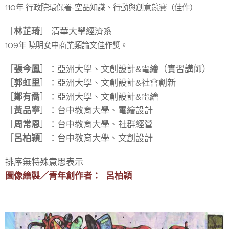
110年 行政院環保署-空品知識、行動與創意競賽（佳作）
［
林芷琦
］ 清華大學經濟系
109年 曉明女中商業類論文佳作獎。
［
張今鳳
］：亞洲大學、文創設計&電繪（實習講師）
［
郭虹里
］：亞洲大學、文創設計&社會創新
［
鄭有矞
］：亞洲大學、文創設計&電繪
［
黃品寧
］：台中教育大學、電繪設計
［
周常恩
］：台中教育大學、社群經營
［
呂柏穎
］：台中教育大學、文創設計
排序無特殊意思表示
圖像繪製／青年創作者： 呂柏穎