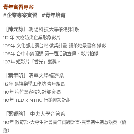
青年實習專案
#企業專案實習 #青年培育
［
陳元詠
］朝陽科技大學影視科系
112 年 大樹防災企業形象影片
109年 文化部走讀台灣 徵獎計畫-讀茶地景書寫 攝影
108年 台中市鈴蘭通 第一屆活動宣傳、影片拍攝
107年 短影片「香光」獲獎。
［
葉聿昕
］清華大學經濟系
112年 易禧樂學工作坊 青年組長
110年 梅竹黑客松設計部 部長
110年 TED x NTHU 行銷部設計組
［
葉睿昀
］ 中央大學企管系
110年 教育部-大專生社會責任實踐計畫-農業創生創意競賽（優
選）