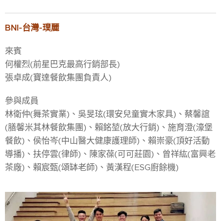
BNI-台灣-璞麗
來賓
何權烈(前星巴克最高行銷部長)
張卓成(寶達餐飲集團負責人)
參與成員
林衛仲(舞茶實業)、吳旻玹(環安兒童實木家具)、蔡馨誼
(膳馨米其林餐飲集團)、賴銘堃(放大行銷)、施育澄(濠堡
餐飲)、侯怡岑(中山醫大健康護理師)、賴崇豪(頂好活動
導播)、扶停雲(律師)、陳家葆(可可莊園)、曾祥紘(富興老
茶廠)、賴宸甄(頌缽老師)、黃漢程(ESG廚餘機)